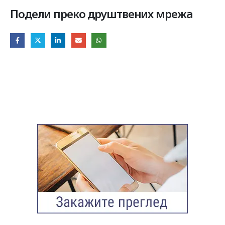
Подели преко друштвених мрежа