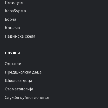
Палилула
Карабурма
Борча
Крњача
Падинска скела
СЛУЖБЕ
Одрасли
Предшколска деца
Школска деца
Стоматологија
Служба кућног лечења