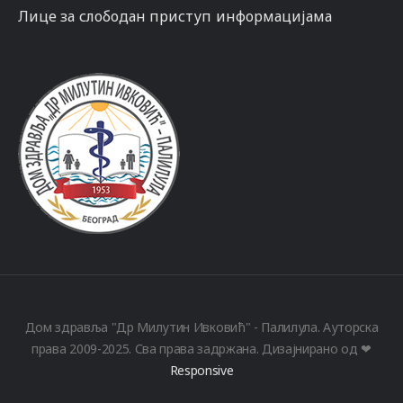
Лице за слободан приступ информацијама
Дом здравља "Др Милутин Ивковић" - Палилула. Ауторска
права 2009-2025. Сва права задржана. Дизајнирано од ❤
Responsive