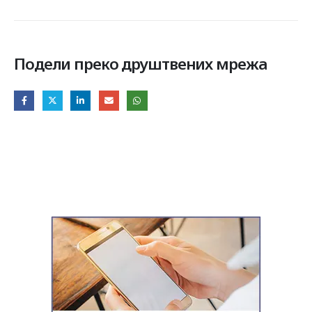
Подели преко друштвених мрежа