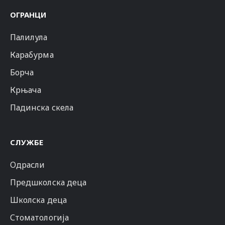
ОГРАНЦИ
Палилула
Карабурма
Борча
Крњача
Падинска скела
СЛУЖБЕ
Одрасли
Предшколска деца
Школска деца
Стоматологија