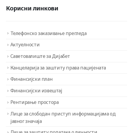
Корисни линкови
Телефонско заказивање прегледа
Актуелности
Саветовалиште за Дијабет
Канцеларија за заштиту права пацијената
Финансијски план
Финансијски извештај
Рентирање простора
Лице за слободан приступ информацијама од
јавног значаја
Лице за заштиту података о личности